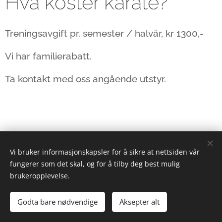
Hva koster karate?
Treningsavgift pr. semester / halvår, kr 1300,-
Vi har familierabatt.
Ta kontakt med oss angående utstyr.
Vi bruker informasjonskapsler for å sikre at nettsiden vår
fungerer som det skal, og for å tilby deg best mulig
brukeropplevelse.
© 2023 Alle rettigheter forbeholdt
Godta bare nødvendige
Aksepter alt
Drevet av
Webnode
Informasjonskapsler