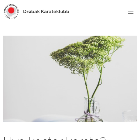
Drøbak Karateklubb